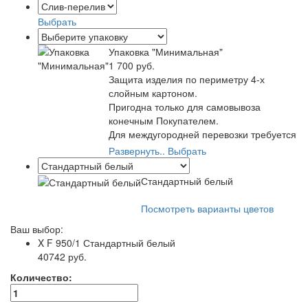
Выбрать
Упаковка "Минимальная"
1 700 руб.
Защита изделия по периметру 4-х
слойным картоном.
Пригодна только для самовывоза
конечным Покупателем.
Для междугородней перевозки требуется
полная упаковка от транспортной
Развернуть..
Выбрать
компании.
Самый экономичный вариант упаковки.
Стандартный белый
Посмотреть варианты цветов
Ваш выбор:
X F 950/1
Стандартный белый
40742 руб.
Количество: