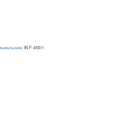
мывальники
IN F 450/1