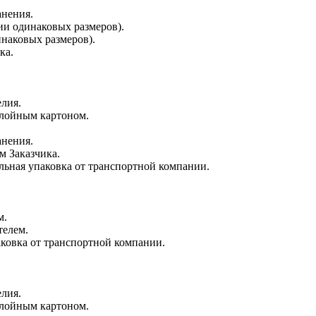
анения.
ии одинаковых размеров).
инаковых размеров).
ка.
лия.
слойным картоном.
анения.
м Заказчика.
льная упаковка от транспортной компании.
м.
телем.
аковка от транспортной компании.
лия.
слойным картоном.