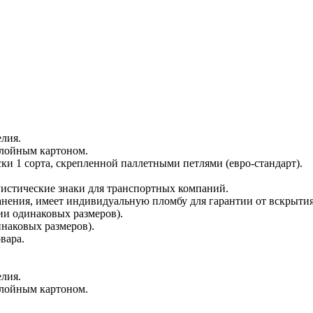
лия.
слойным картоном.
и 1 сорта, скрепленной паллетными петлями (евро-стандарт).
гистические знаки для транспортных компаний.
анения, имеет индивидуальную пломбу для гарантии от вскрытия
ии одинаковых размеров).
инаковых размеров).
вара.
лия.
слойным картоном.